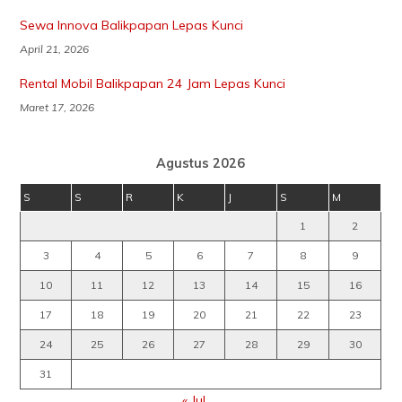
Sewa Innova Balikpapan Lepas Kunci
April 21, 2026
Rental Mobil Balikpapan 24 Jam Lepas Kunci
Maret 17, 2026
Agustus 2026
S
S
R
K
J
S
M
1
2
3
4
5
6
7
8
9
10
11
12
13
14
15
16
17
18
19
20
21
22
23
24
25
26
27
28
29
30
31
« Jul