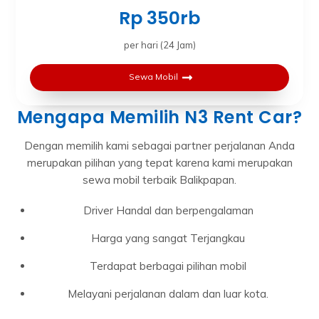
Rp 350rb
per hari (24 Jam)
Sewa Mobil
Mengapa Memilih N3 Rent Car?
Dengan memilih kami sebagai partner perjalanan Anda
merupakan pilihan yang tepat karena kami merupakan
sewa mobil terbaik Balikpapan.
Driver Handal dan berpengalaman
Harga yang sangat Terjangkau
Terdapat berbagai pilihan mobil
Melayani perjalanan dalam dan luar kota.