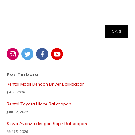
Cari
CARI
Pos Terbaru
Rental Mobil Dengan Driver Balikpapan
Juli 4, 2026
Rental Toyota Hiace Balikpapan
Juni 12, 2026
Sewa Avanza dengan Sopir Balikpapan
Mei 15, 2026