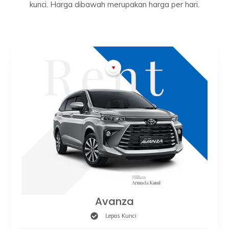
kunci. Harga dibawah merupakan harga per hari.
Avanza
Lepas Kunci