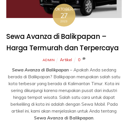
OKTOBER
27
2023
Sewa Avanza di Balikpapan –
Harga Termurah dan Terpercaya
Artikel
0
ADMIN
Sewa Avanza di Balikpapan
– Apakah Anda sedang
berada di Balikpapan? Balikpapan merupakan salah satu
kota terbesar yang berada di Kalimantan Timur. Kota ini
sering dikunjungi karena merupakan pusat dari industri
hingga tempat wisata. Salah satu cara untuk dapat
berkeliling di kota ini adalah dengan Sewa Mobil. Pada
artikel ini, kami akan menjelaskan untuk Anda tentang
Sewa Avanza di Balikpapan
.