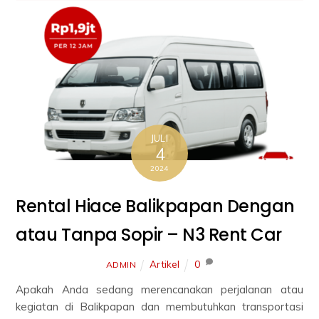
JULI
4
2024
Rental Hiace Balikpapan Dengan
atau Tanpa Sopir – N3 Rent Car
Artikel
0
ADMIN
Apakah Anda sedang merencanakan perjalanan atau
kegiatan di Balikpapan dan membutuhkan transportasi