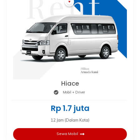
Hiace
Mobil + Driver
Rp 1.7 juta
12 Jam (Dalam Kota)
Sewa Mobil