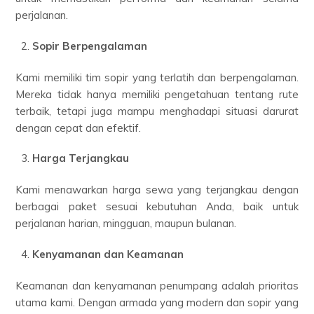
perjalanan.
Sopir Berpengalaman
Kami memiliki tim sopir yang terlatih dan berpengalaman.
Mereka tidak hanya memiliki pengetahuan tentang rute
terbaik, tetapi juga mampu menghadapi situasi darurat
dengan cepat dan efektif.
Harga Terjangkau
Kami menawarkan harga sewa yang terjangkau dengan
berbagai paket sesuai kebutuhan Anda, baik untuk
perjalanan harian, mingguan, maupun bulanan.
Kenyamanan dan Keamanan
Keamanan dan kenyamanan penumpang adalah prioritas
utama kami. Dengan armada yang modern dan sopir yang