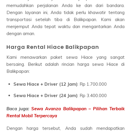
memudahkan perjalanan Anda ke dan dari bandara.
Dengan layanan ini, Anda tidak perlu khawatir tentang
transportasi setelah tiba di Balikpapan. Kami akan
menjemput Anda tepat waktu dan mengantarkan Anda
dengan aman.
Harga Rental Hiace Balikpapan
Kami menawarkan paket sewa Hiace yang sangat
bersaing. Berikut adalah rincian harga sewa Hiace di
Balikpapan:
Sewa Hiace + Driver (12 Jam)
: Rp 1.700.000
Sewa Hiace + Driver (24 Jam)
: Rp 3.400.000
Baca juga:
Sewa Avanza Balikpapan – Pilihan Terbaik
Rental Mobil Terpercaya
Dengan harga tersebut, Anda sudah mendapatkan