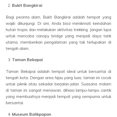
Bukit Bangkirai
Bagi pecinta alam, Bukit Bangkirai adalah tempat yang
wajib dikunjungi. Di sini, Anda bisa menikmati keindahan
hutan tropis dan melakukan aktivitas trekking. Jangan lupa
untuk mencoba canopy bridge yang menjadi daya tarik
utama, memberikan pengalaman yang tak terlupakan di
tengah alam.
Taman Bekapai
Taman Bekapai adalah tempat ideal untuk bersantai di
tengah kota. Dengan area hijau yang luas, taman ini cocok
untuk piknik atau sekadar berjalan-jalan. Suasana malam
di taman ini sangat menawan, dihiasi lampu-lampu cantik
yang membuatnya menjadi tempat yang sempurna untuk
bersantai.
Museum Balikpapan