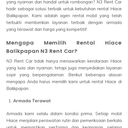
yang nyaman dan handal untuk rombongan? N3 Rent Car
hadir sebagai solusi terbaik untuk kebutuhan rental Hiace
Balikpapan. Kami adalah agen rental mobil yang telah
terbukti memberikan layanan terbaik dengan armada
yang terawat dan harga yang kompetitif.
Mengapa Memilih Rental Hiace
Balikpapan N3 Rent Car?
N3 Rent Car tidak hanya menawarkan kendaraan Hiace
yang luas dan nyaman, tetapi juga menyediakan layanan
sopir yang berpengalaman. Berikut beberapa alasan
mengapa Anda harus memilih kami untuk rental Hiace di
Balikpapan:
Armada Terawat
Armada kami selalu dalam kondisi prima. Setiap mobil
Hiace menjalani perawatan rutin dan pemeriksaan berkala
untuk memastikan performa dan keamanan selama