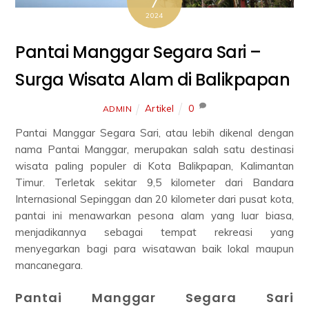
7
2024
Pantai Manggar Segara Sari –
Surga Wisata Alam di Balikpapan
Artikel
0
ADMIN
Pantai Manggar Segara Sari, atau lebih dikenal dengan
nama Pantai Manggar, merupakan salah satu destinasi
wisata paling populer di Kota Balikpapan, Kalimantan
Timur. Terletak sekitar 9,5 kilometer dari Bandara
Internasional Sepinggan dan 20 kilometer dari pusat kota,
pantai ini menawarkan pesona alam yang luar biasa,
menjadikannya sebagai tempat rekreasi yang
menyegarkan bagi para wisatawan baik lokal maupun
mancanegara.
Pantai Manggar Segara Sari