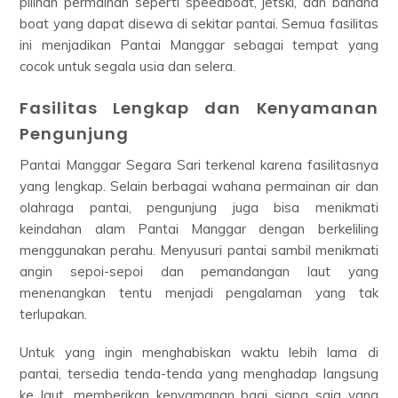
pilihan permainan seperti speedboat, jetski, dan banana
boat yang dapat disewa di sekitar pantai. Semua fasilitas
ini menjadikan Pantai Manggar sebagai tempat yang
cocok untuk segala usia dan selera.
Fasilitas Lengkap dan Kenyamanan
Pengunjung
Pantai Manggar Segara Sari terkenal karena fasilitasnya
yang lengkap. Selain berbagai wahana permainan air dan
olahraga pantai, pengunjung juga bisa menikmati
keindahan alam Pantai Manggar dengan berkeliling
menggunakan perahu. Menyusuri pantai sambil menikmati
angin sepoi-sepoi dan pemandangan laut yang
menenangkan tentu menjadi pengalaman yang tak
terlupakan.
Untuk yang ingin menghabiskan waktu lebih lama di
pantai, tersedia tenda-tenda yang menghadap langsung
ke laut, memberikan kenyamanan bagi siapa saja yang