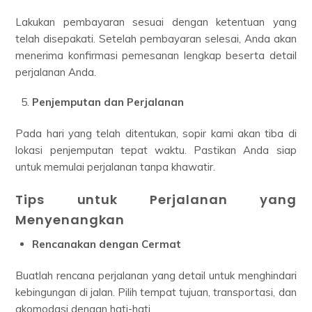
Lakukan pembayaran sesuai dengan ketentuan yang
telah disepakati. Setelah pembayaran selesai, Anda akan
menerima konfirmasi pemesanan lengkap beserta detail
perjalanan Anda.
Penjemputan dan Perjalanan
Pada hari yang telah ditentukan, sopir kami akan tiba di
lokasi penjemputan tepat waktu. Pastikan Anda siap
untuk memulai perjalanan tanpa khawatir.
Tips untuk Perjalanan yang
Menyenangkan
Rencanakan dengan Cermat
Buatlah rencana perjalanan yang detail untuk menghindari
kebingungan di jalan. Pilih tempat tujuan, transportasi, dan
akomodasi dengan hati-hati.