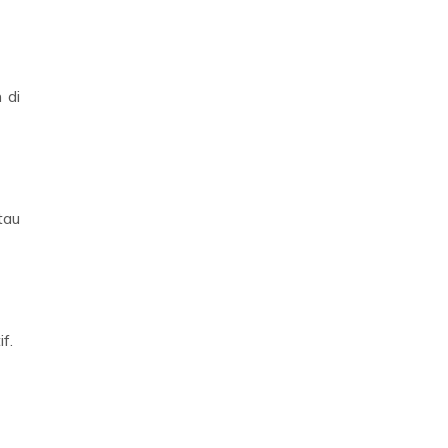
 di
tau
f.