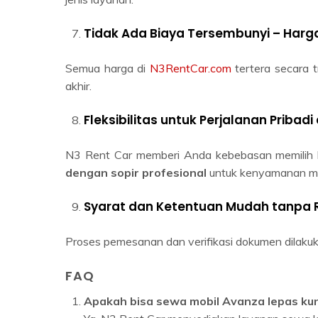
Tidak Ada Biaya Tersembunyi – Harga
Semua harga di
N3RentCar.com
tertera secara 
akhir.
Fleksibilitas untuk Perjalanan Pribadi
N3 Rent Car memberi Anda kebebasan memilih
dengan sopir profesional
untuk kenyamanan ma
Syarat dan Ketentuan Mudah tanpa 
Proses pemesanan dan verifikasi dokumen dilaku
FAQ
Apakah bisa sewa mobil Avanza lepas kun
Ya, N3 Rent Car menyediakan layanan sewa l