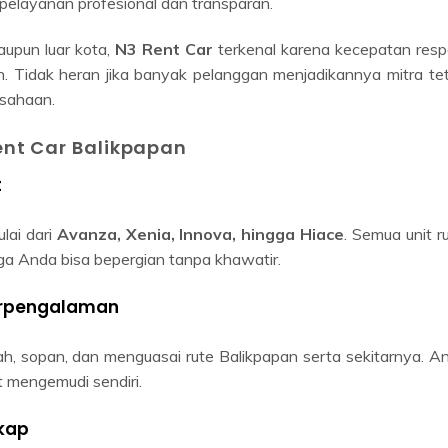
upun luar kota,
N3 Rent Car
terkenal karena kecepatan resp
. Tidak heran jika banyak pelanggan menjadikannya mitra te
usahaan.
nt Car Balikpapan
t
lai dari
Avanza, Xenia, Innova, hingga Hiace
. Semua unit ru
gga Anda bisa bepergian tanpa khawatir.
Berpengalaman
ah, sopan, dan menguasai rute Balikpapan serta sekitarnya. A
t mengemudi sendiri.
kap