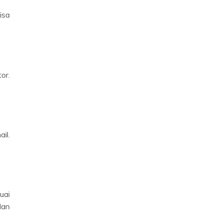
isa
or.
il.
uai
dan