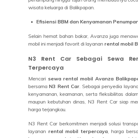
wisata keluarga di Balikpapan.
Efisiensi BBM dan Kenyamanan Penumpa
Selain hemat bahan bakar, Avanza juga menawa
mobil ini menjadi favorit di layanan
rental mobil 
N3 Rent Car Sebagai Sewa Ren
Terpercaya
Mencari
sewa rental mobil Avanza Balikpa
bersama
N3 Rent Car
. Sebagai penyedia layana
kenyamanan, keamanan, serta fleksibilitas dalam s
maupun kebutuhan dinas, N3 Rent Car siap m
harga terjangkau.
N3 Rent Car berkomitmen menjadi solusi transp
layanan
rental mobil terpercaya
, harga bers
kenyamanan maksimal kepada pelanggan melalui p