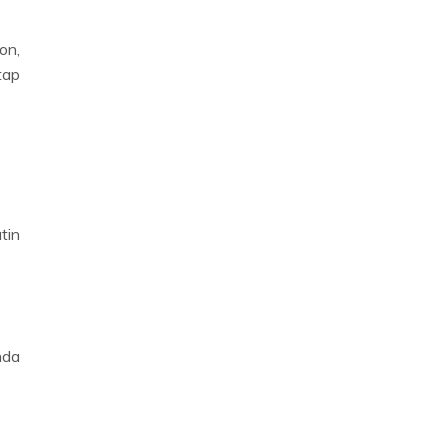
on,
tap
tin
nda