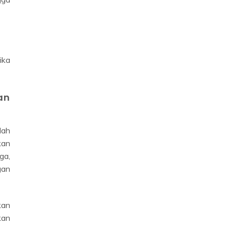
ika
an
dah
kan
ga,
gan
kan
kan