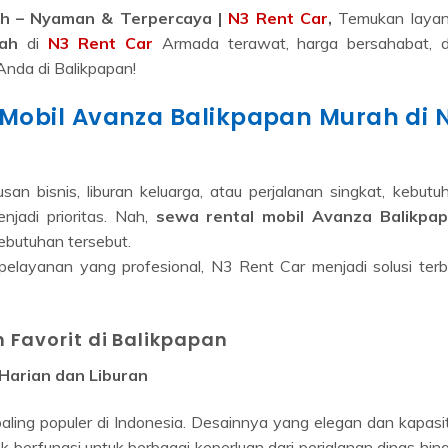
h – Nyaman & Terpercaya |
N3 Rent Car
,
Temukan laya
rah
di
N3 Rent Car
Armada terawat, harga bersahabat, 
Anda di Balikpapan!
 Mobil Avanza Balikpapan Murah di 
an bisnis, liburan keluarga, atau perjalanan singkat, kebutu
njadi prioritas. Nah,
sewa rental mobil Avanza Balikpa
ebutuhan tersebut.
elayanan yang profesional, N3 Rent Car menjadi solusi terb
 Favorit di Balikpapan
Harian dan Liburan
aling populer di Indonesia. Desainnya yang elegan dan kapasi
erfungsi untuk berbagai keperluan dari perjalanan dinas hin