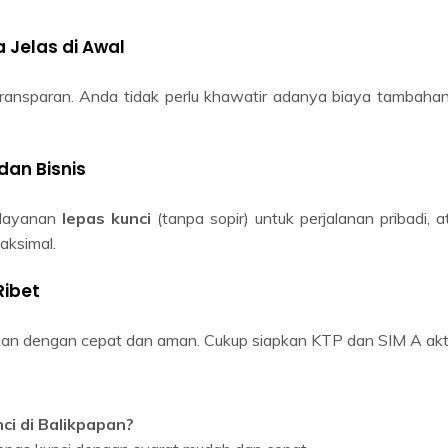
 Jelas di Awal
transparan. Anda tidak perlu khawatir adanya biaya tambahan
 dan Bisnis
 layanan
lepas kunci
(tanpa sopir) untuk perjalanan pribadi, a
ksimal.
Ribet
kan dengan cepat dan aman. Cukup siapkan KTP dan SIM A akti
ci di Balikpapan?
epas kunci dengan syarat mudah dan cepat.