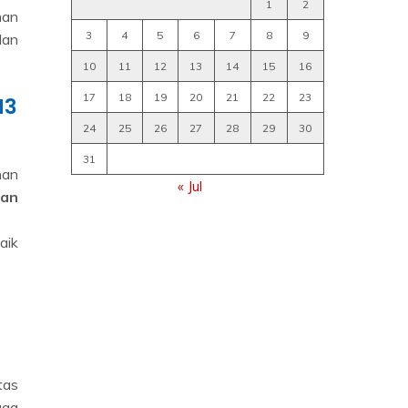
nan
3
4
5
6
7
8
9
dan
10
11
12
13
14
15
16
17
18
19
20
21
22
23
N3
24
25
26
27
28
29
30
31
han
« Jul
pan
aik
tas
gga