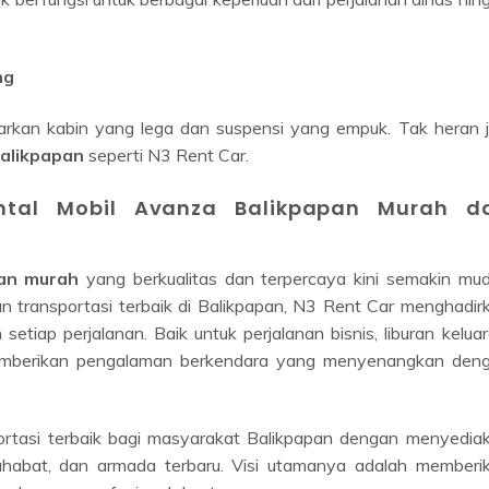
ng
rkan kabin yang lega dan suspensi yang empuk. Tak heran j
Balikpapan
seperti N3 Rent Car.
tal Mobil Avanza Balikpapan Murah d
pan murah
yang berkualitas dan terpercaya kini semakin mu
n transportasi terbaik di Balikpapan, N3 Rent Car menghadir
etiap perjalanan. Baik untuk perjalanan bisnis, liburan keluar
emberikan pengalaman berkendara yang menyenangkan den
ortasi terbaik bagi masyarakat Balikpapan dengan menyedia
ahabat, dan armada terbaru. Visi utamanya adalah memberi
elayanan profesional dan transparan.